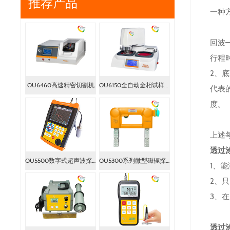
推荐产品
一种
回波
行程
2、
OU6460高速精密切割机
OU6150全自动金相试样磨抛机
代表
度。
上述
透过
OU5500数字式超声波探伤仪
OU5300系列微型磁轭探伤仪
1、
2、
3、
透过