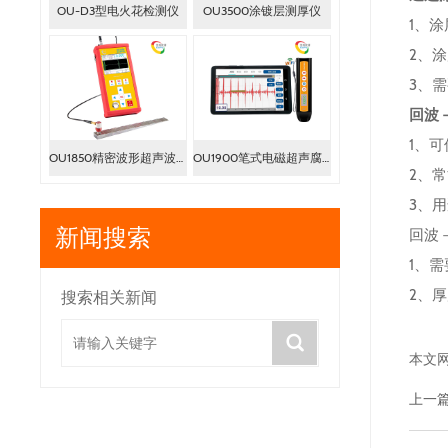
OU-D3型电火花检测仪
OU3500涂镀层测厚仪
1、涂
2、
3、
回波
1、
OU1850精密波形超声波测厚仪
OU1900笔式电磁超声腐蚀检测仪
2、
3、用
新闻搜索
回波
1、
2、
搜索相关新闻
本文
上一