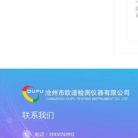
中空的长条圆形钢
1、测定的硬度值与标准硬度块示值不
多种行业，关于它的
一致
解的,本文简单介绍
造成这种故障的原因及排除方法：
(1)硬度计安装不水平，应将硬度计调至
水平;
试验同布氏硬度试验
(2)钢球表面不光洁或直径超过允差，
方法。不同的是,它
应用千分尺挑选合格的钢球换上;
(3)压痕测量装置误…
联系我们
电话：13931761912