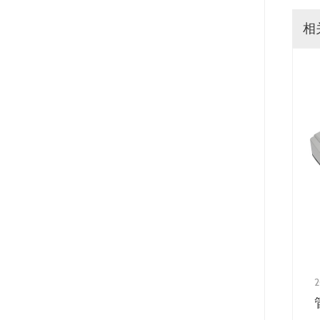
相
2026-05-29
2
不锈钢钢管的硬度计原来这样测比较准
详解布氏硬度计故障排除方法