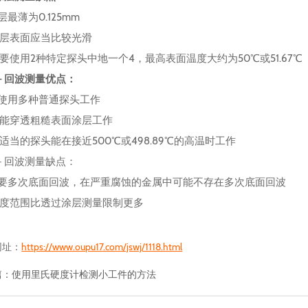
层最薄为0.125mm
涂层表面应当比较光滑
需要使用2种特定探头中地一个4，最高表面温度大约为50℃或51.67℃
－回波测量优点：
可使用多种普通探头工作
常能穿透粗糙表面涂层工作
适当的探头能在接近500℃或498.89℃的高温时工作
－回波测量缺点：
需要多次底面回波，在严重腐蚀的金属中可能不存在多次底面回波
厚度范围比透过涂层测量限制更多
网址：
https://www.oupu17.com/jswj/1118.html
篇：
使用里氏硬度计检测小工件的方法