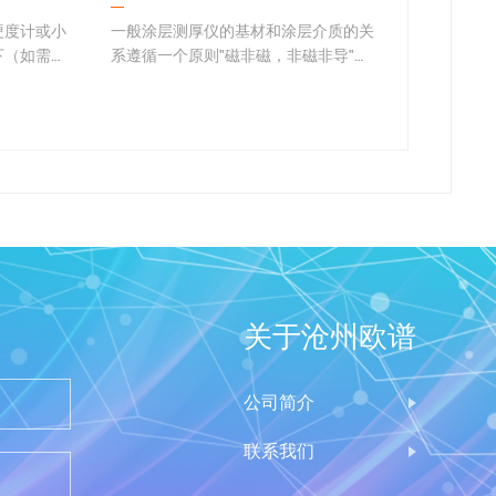
硬度计或小
一般涂层测厚仪的基材和涂层介质的关
数字化超
下（如需要
系遵循一个原则"磁非磁，非磁非导"。
些不同？
需用到便携
其中，"磁"指的是磁性金属，用f表示
处:
是好的选
（非磁用n表示），"导"指的是导电性
(1)记录
工件的一点
的物质，一般为非金属。
以提供检
f代表ferrous 铁磁性基体，f型的涂层测
(2)可靠
厚仪…
伤仪可全面
关于沧州欧谱
公司简介
联系我们