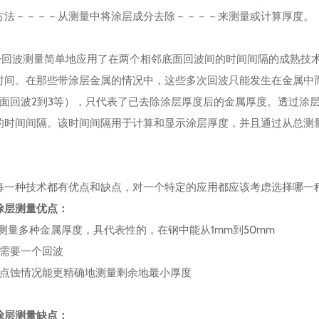
方法－－－－从测量中将涂层成分去除－－－－来测量或计算厚度。
―回波测量简单地应用了在两个相邻底面回波间的时间间隔的成熟技
时间。在那些带涂层金属的情况中，这些多次回波只能发生在金属中
底面回波2到3等），只代表了已去除涂层厚度后的金属厚度。透过涂
的时间间隔。该时间间隔用于计算和显示涂层厚度，并且通过从总测
每一种技术都有优点和缺点，对一个特定的应用都应该考虑选择哪一
涂层测量优点：
能测量多种金属厚度，具代表性的，在钢中能从1mm到50mm
只需要一个回波
在点蚀情况能更精确地测量剩余地最小厚度
涂层测量缺点：