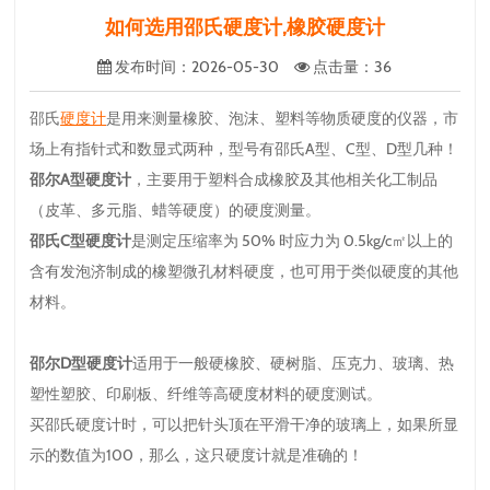
如何选用邵氏硬度计,橡胶硬度计
发布时间
：2026-05-30
点击量
：
36
邵氏
硬度计
是用来测量橡胶、泡沫、塑料等物质硬度的仪器，市
场上有指针式和数显式两种，型号有邵氏A型、C型、D型几种！
邵尔A型硬度计
，主要用于塑料合成橡胶及其他相关化工制品
（皮革、多元脂、蜡等硬度）的硬度测量。
邵氏C型硬度计
是测定压缩率为 50% 时应力为 0.5kg/c㎡以上的
含有发泡济制成的橡塑微孔材料硬度，也可用于类似硬度的其他
材料。
邵尔D型硬度计
适用于一般硬橡胶、硬树脂、压克力、玻璃、热
塑性塑胶、印刷板、纤维等高硬度材料的硬度测试。
买邵氏硬度计时，可以把针头顶在平滑干净的玻璃上，如果所显
示的数值为100，那么，这只硬度计就是准确的！