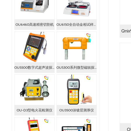
OU6460高速精密切割机
OU6150全自动金相试样磨抛机
Qn
OU5500数字式超声波探伤仪
OU5300系列微型磁轭探伤仪
OU-D3型电火花检测仪
OU3500涂镀层测厚仪
O