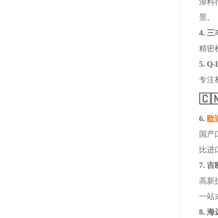
涂料
景。
4.
三
精密
5. Q-
专注
🇨
6.
欧
国产
比进
7.
吉
高新
一站
8.
海