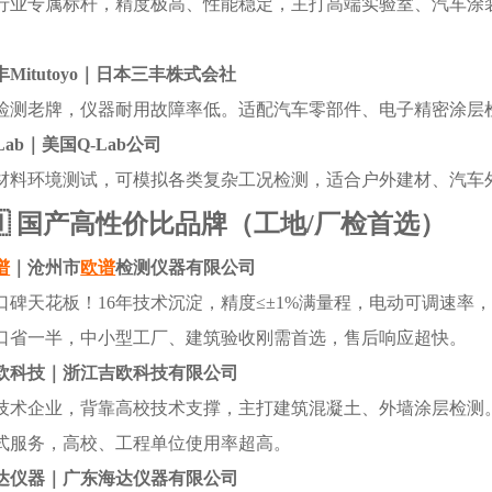
行业专属标杆，精度极高、性能稳定，主打高端实验室、汽车涂
丰Mitutoyo｜日本三丰株式会社
检测老牌，仪器耐用故障率低。适配汽车零部件、电子精密涂层
Lab
｜美国Q-Lab公司
材料环境测试，可模拟各类复杂工况检测，适合户外建材、汽车

国产高性价比品牌（工地/厂检首选）
谱
｜沧州市
欧谱
检测仪器有限公司
口碑天花板！16年技术沉淀，精度≤±1%满量程，电动可调速率
口省一半，中小型工厂、建筑验收刚需首选，售后响应超快。
欧科技｜浙江吉欧科技有限公司
技术企业，背靠高校技术支撑，主打建筑混凝土、外墙涂层检测
式服务，高校、工程单位使用率超高。
达仪器｜广东海达仪器有限公司