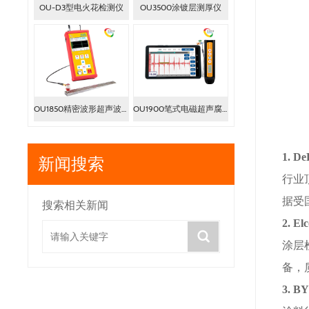
OU-D3型电火花检测仪
OU3500涂镀层测厚仪
OU1850精密波形超声波测厚仪
OU1900笔式电磁超声腐蚀检测仪
1. De
新闻搜索
行业
据受
搜索相关新闻
2. El
涂层
备，
3. B