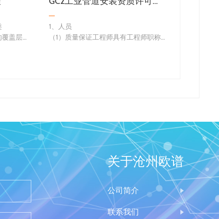
理
GC2工业管道安装资质许可条件
类
1、人员
级别
的覆盖层，
（1）质量保证工程师具有工程师职称
代号
、化学生成
和压力管道安装技术管理工作的经历；
定义
准中称为覆
（2）配备工艺、材料、焊接、检验、
粗糙度参数
无损检测、管道防腐、理化检验、设备
丸状磨料
业、表面工
管理、热处理等过程的质量控制系统责
任人员，其中无损检…
关于沧州欧谱
公司简介
联系我们