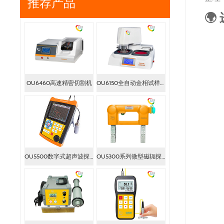
推荐产品
🌍
OU6460高速精密切割机
OU6150全自动金相试样磨抛机
OU5500数字式超声波探伤仪
OU5300系列微型磁轭探伤仪