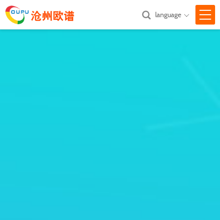
language

网站首页
关于我们

产品中心

新闻中心

技术支持

汇款方式
联系我们