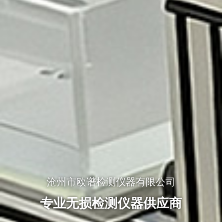
沧州市欧谱检测仪器有限公司
专业无损检测仪器供应商